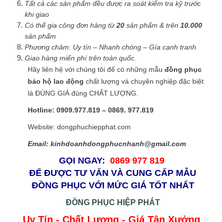
Tất cả các sản phẩm đều được ra soát kiểm tra kỹ trước
khi giao
Có thể gia công đơn hàng từ
20
sản phẩm & trên
10.000
sản phẩm
Phương châm: Uy tín – Nhanh chóng – Gía cạnh tranh
Giao hàng miến phí trên toàn quốc.
Hãy liên hệ với chúng tôi để có những mẫu
đồng phục
bảo hộ lao động
chất lượng và chuyên nghiệp đặc biệt
là ĐÚNG GIÁ đúng CHẤT LƯỢNG.
Hotline: 0909.977.819 – 0869. 977.819
Website: dongphuchiepphat.com
Email: kinhdoanhdongphucnhanh@gmail.com
GỌI NGAY:
0869 977 819
ĐỂ ĐƯỢC TƯ VẤN VÀ CUNG CẤP MẪU
ĐỒNG PHỤC VỚI MỨC GIÁ TỐT NHẤT
ĐỒNG PHỤC HIỆP PHÁT
Uy Tín - Chất Lượng - Giá Tận Xưởng